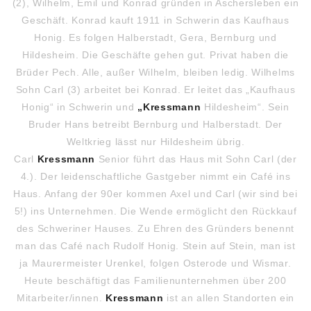
(2), Wilhelm, Emil und Konrad gründen in Aschersleben ein
Geschäft. Konrad kauft 1911 in Schwerin das Kaufhaus
Honig. Es folgen Halberstadt, Gera, Bernburg und
Hildesheim. Die Geschäfte gehen gut. Privat haben die
Brüder Pech. Alle, außer Wilhelm, bleiben ledig. Wilhelms
Sohn Carl (3) arbeitet bei Konrad. Er leitet das „Kaufhaus
Honig“ in Schwerin und
„Kressmann
Hildesheim“. Sein
Bruder Hans betreibt Bernburg und Halberstadt. Der
Weltkrieg lässt nur Hildesheim übrig.
Carl
Kressmann
Senior führt das Haus mit Sohn Carl (der
4.). Der leidenschaftliche Gastgeber nimmt ein Café ins
Haus. Anfang der 90er kommen Axel und Carl (wir sind bei
5!) ins Unternehmen. Die Wende ermöglicht den Rückkauf
des Schweriner Hauses. Zu Ehren des Gründers benennt
man das Café nach Rudolf Honig. Stein auf Stein, man ist
ja Maurermeister Urenkel, folgen Osterode und Wismar.
Heute beschäftigt das Familienunternehmen über 200
Mitarbeiter/innen.
Kressmann
ist an allen Standorten ein