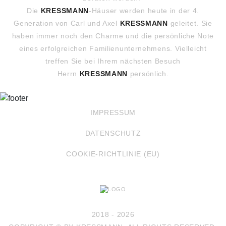
Die
KRESSMANN
-Häuser werden heute in der 4.
Generation von Carl und Axel
KRESSMANN
geleitet. Sie
haben immer noch den Charme und die persönliche Note
eines erfolgreichen Familienunternehmens. Vielleicht
treffen Sie bei Ihrem nächsten Besuch
Herrn
KRESSMANN
persönlich.
IMPRESSUM
DATENSCHUTZ
COOKIE-RICHTLINIE (EU)
2018 - 2026