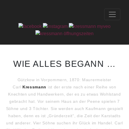
WIE ALLES BEGANN …
Gützkow in Vorpommern, 1870: Maurermeister
Carl
Kressmann
ist der erste nach einer Reihe von
Knechten und Handwerkern, der es zu etwas Wohlstand
gebracht hat. Vor seinem Haus an der Peene spielen 7
Söhne und 3 Töchter. Sie werden auch Kaufmann gespielt
haben, denn es ist „Gründerzeit“, die Zeit der Karstadts
und anderer. Vier Söhne suchen ihr Glück im Handel. Carl