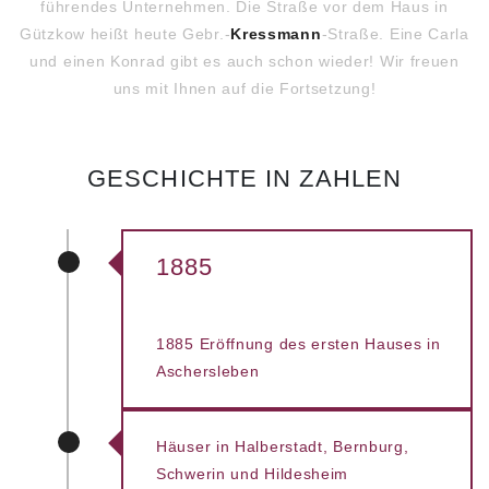
führendes Unternehmen. Die Straße vor dem Haus in
Gützkow heißt heute Gebr.-
Kressmann
-Straße. Eine Carla
und einen Konrad gibt es auch schon wieder! Wir freuen
uns mit Ihnen auf die Fortsetzung!
GESCHICHTE IN ZAHLEN
1885
1885 Eröffnung des ersten Hauses in
Aschersleben
Häuser in Halberstadt, Bernburg,
Schwerin und Hildesheim