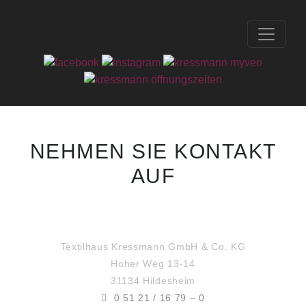
NEHMEN SIE KONTAKT
AUF
Textilhaus Kressmann GmbH & Co. KG
Hoher Weg 13-14
31134 Hildesheim
0 51 21 / 16 79 – 0